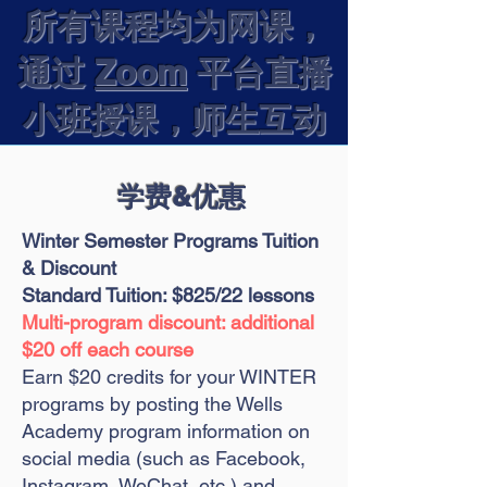
所有课程均为网课，
通过
Zoom
平台直播
​小班授课，师生互动
学费&优惠
Winter Semester Programs Tuition
& Discount
Standard Tuition: $825/22 lesson
s
Multi-program discount: additional
$20 off each course
Earn $20 credits for your WINTER
programs by posting the Wells
Academy program information on
social media (such as Facebook,
Instagram, WeChat, etc.) and